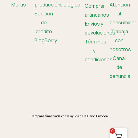
Moras
producción
biológico
Atención
Comprar
Sección
al
arándanos
de
consumidor
Envíos y
crédito
Trabaja
devoluciones
BlogBerry
con
Términos
nosotros
y
Canal
condiciones
de
denuncia
Campaña financiada con la ayuda de la Unión Europea
0