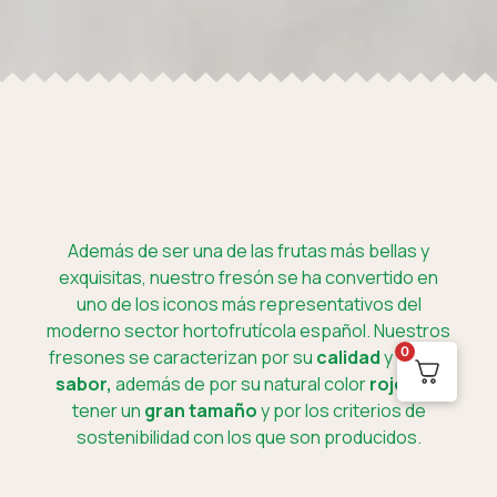
Además de ser una de las frutas más bellas y
exquisitas, nuestro fresón se ha convertido en
uno de los iconos más representativos del
moderno sector hortofrutícola español. Nuestros
0
fresones se caracterizan por su
calidad
y por su
sabor,
además de por su natural color
rojo
, por
tener un
gran tamaño
y por los criterios de
sostenibilidad con los que son producidos.