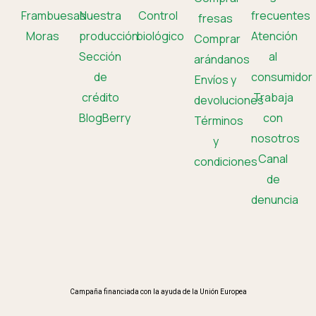
Frambuesas
Nuestra
Control
frecuentes
fresas
Moras
producción
biológico
Atención
Comprar
Sección
al
arándanos
de
consumidor
Envíos y
crédito
Trabaja
devoluciones
BlogBerry
con
Términos
nosotros
y
Canal
condiciones
de
denuncia
Campaña financiada con la ayuda de la Unión Europea