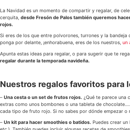
La Navidad es un momento de compartir y regalar, de celebr
cerquita,
desde Fresón de Palos también queremos hacer n
rojos.
Si eres de los que entre polvorones, turrones y la bandeja
ponga por delante, ¡enhorabuena, eres de los nuestros,
un 
Apunta estas ideas para regalar, o para sugerir que te rega
regalar durante la temporada navideña.
Nuestros regalos favoritos para l
–
Una cesta o un set de frutos rojos.
¿Qué te parece una ce
extras como unos bombones o una tableta de chocolate…. ¡
cada tipo de fruto rojo. Si no sabes por dónde empezar o
–
Un kit para hacer smoothies o batidos.
Puedes crear un k
etc.). También puedes incluir algunas recetas de smoothies 