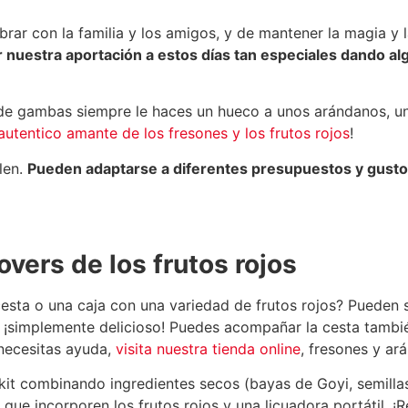
ar con la familia y los amigos, y de mantener la magia y l
uestra aportación a estos días tan especiales dando algu
 de gambas siempre le haces un hueco a unos arándanos, uno
autentico amante de los fresones y los frutos rojos
!
len.
Pueden adaptarse a diferentes presupuestos y gustos
overs de los frutos rojos
sta o una caja con una variedad de frutos rojos? Pueden s
simplemente delicioso! Puedes acompañar la cesta también 
 necesitas ayuda,
visita nuestra tienda online
, fresones y a
it combinando ingredientes secos (bayas de Goyi, semillas d
que incorporen los frutos rojos y una licuadora portátil. ¡