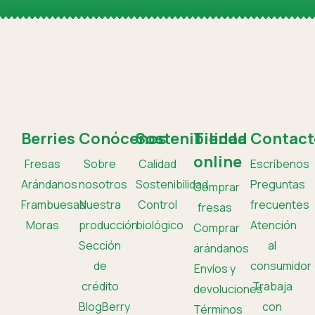
Berries
Conócenos
Sostenibilidad
Tienda
Contact
online
Fresas
Sobre
Calidad
Escríbenos
Arándanos
nosotros
Sostenibilidad
Preguntas
Comprar
Frambuesas
Nuestra
Control
frecuentes
fresas
Moras
producción
biológico
Atención
Comprar
Sección
al
arándanos
de
consumidor
Envíos y
crédito
Trabaja
devoluciones
BlogBerry
con
Términos