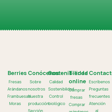
Berries
Conócenos
Sostenibilidad
Tienda
Contact
online
Fresas
Sobre
Calidad
Escríbenos
Arándanos
nosotros
Sostenibilidad
Preguntas
Comprar
Frambuesas
Nuestra
Control
frecuentes
fresas
Moras
producción
biológico
Atención
Comprar
Sección
al
arándanos