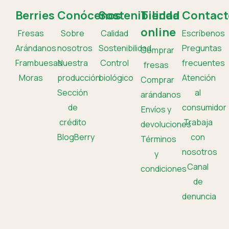
Berries
Conócenos
Sostenibilidad
Tienda
Contact
online
Fresas
Sobre
Calidad
Escríbenos
Arándanos
nosotros
Sostenibilidad
Preguntas
Comprar
Frambuesas
Nuestra
Control
frecuentes
fresas
Moras
producción
biológico
Atención
Comprar
Sección
al
arándanos
de
consumidor
Envíos y
crédito
Trabaja
devoluciones
BlogBerry
con
Términos
nosotros
y
Canal
condiciones
de
denuncia