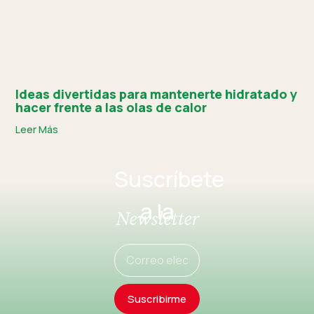
Ideas divertidas para mantenerte hidratado y
hacer frente a las olas de calor
Leer Más
Suscríbete
a la
Newsletter
Suscribirme