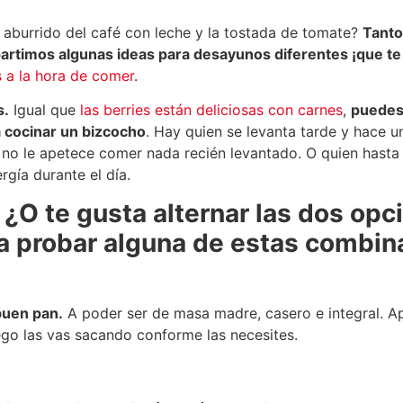
 aburrido del café con leche y la tostada de tomate?
Tanto
rtimos algunas ideas para desayunos diferentes ¡que te
s a la hora de comer
.
s.
Igual que
las berries están deliciosas con carnes
,
puedes 
a cocinar un bizcocho
. Hay quien se levanta tarde y hace 
 no le apetece comer nada recién levantado. O quien hasta 
gía durante el día.
¿O te gusta alternar las dos opc
a probar alguna de estas combin
buen pan.
A poder ser de masa madre, casero e integral. Ap
ego las vas sacando conforme las necesites.