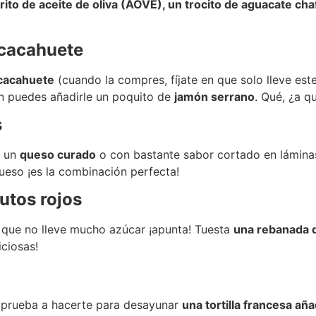
rito de aceite de oliva (AOVE), un trocito de aguacate c
 cacahuete
 cacahuete
(cuando la compres, fíjate en que solo lleve est
n puedes añadirle un poquito de
jamón serrano
. Qué, ¿a q
s
, un
queso curado
o con bastante sabor cortado en lámin
queso ¡es la combinación perfecta!
utos rojos
o que no lleve mucho azúcar ¡apunta! Tuesta
una rebanada d
ciosas!
e, prueba a hacerte para desayunar
una tortilla francesa a