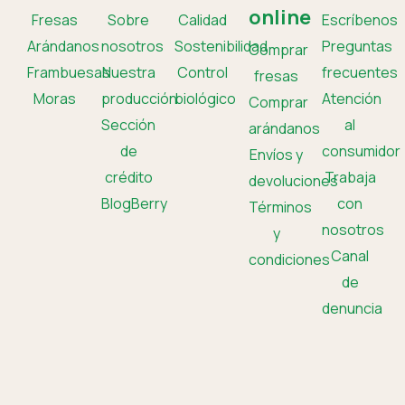
online
Fresas
Sobre
Calidad
Escríbenos
Arándanos
nosotros
Sostenibilidad
Preguntas
Comprar
Frambuesas
Nuestra
Control
frecuentes
fresas
Moras
producción
biológico
Atención
Comprar
Sección
al
arándanos
de
consumidor
Envíos y
crédito
Trabaja
devoluciones
BlogBerry
con
Términos
nosotros
y
Canal
condiciones
de
denuncia