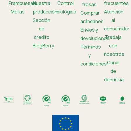
Frambuesas
Nuestra
Control
frecuentes
fresas
Moras
producción
biológico
Atención
Comprar
Sección
al
arándanos
de
consumidor
Envíos y
crédito
Trabaja
devoluciones
BlogBerry
con
Términos
nosotros
y
Canal
condiciones
de
denuncia