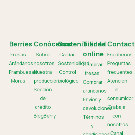
Berries
Conócenos
Sostenibilidad
Tienda
Contact
online
Fresas
Sobre
Calidad
Escríbenos
Arándanos
nosotros
Sostenibilidad
Preguntas
Comprar
Frambuesas
Nuestra
Control
frecuentes
fresas
Moras
producción
biológico
Atención
Comprar
Sección
al
arándanos
de
consumidor
Envíos y
crédito
Trabaja
devoluciones
BlogBerry
con
Términos
nosotros
y
Canal
condiciones