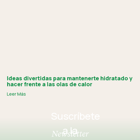
Ideas divertidas para mantenerte hidratado y
hacer frente a las olas de calor
Leer Más
Suscríbete
a la
Newsletter