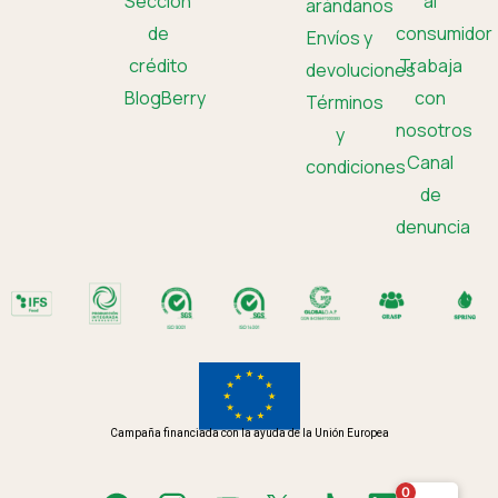
Sección
al
arándanos
de
consumidor
Envíos y
crédito
Trabaja
devoluciones
BlogBerry
con
Términos
nosotros
y
Canal
condiciones
de
denuncia
Campaña financiada con la ayuda de la Unión Europea
0