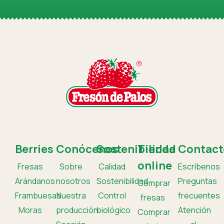
Berries
Conócenos
Sostenibilidad
Tienda
Contact
online
Fresas
Sobre
Calidad
Escríbenos
Arándanos
nosotros
Sostenibilidad
Preguntas
Comprar
Frambuesas
Nuestra
Control
frecuentes
fresas
Moras
producción
biológico
Atención
Comprar