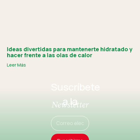
Ideas divertidas para mantenerte hidratado y
hacer frente a las olas de calor
Leer Más
Suscríbete
a la
Newsletter