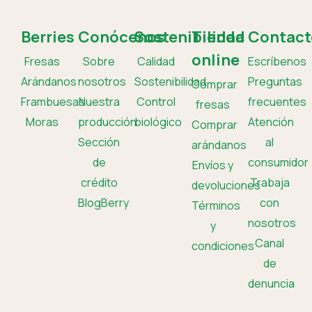
Berries
Conócenos
Sostenibilidad
Tienda
Contact
online
Fresas
Sobre
Calidad
Escríbenos
Arándanos
nosotros
Sostenibilidad
Preguntas
Comprar
Frambuesas
Nuestra
Control
frecuentes
fresas
Moras
producción
biológico
Atención
Comprar
Sección
al
arándanos
de
consumidor
Envíos y
crédito
Trabaja
devoluciones
BlogBerry
con
Términos
nosotros
y
Canal
condiciones
de
denuncia