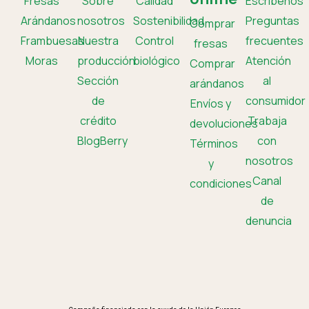
Fresas
Sobre
Calidad
Escríbenos
Arándanos
nosotros
Sostenibilidad
Preguntas
Comprar
Frambuesas
Nuestra
Control
frecuentes
fresas
Moras
producción
biológico
Atención
Comprar
Sección
al
arándanos
de
consumidor
Envíos y
crédito
Trabaja
devoluciones
BlogBerry
con
Términos
nosotros
y
Canal
condiciones
de
denuncia