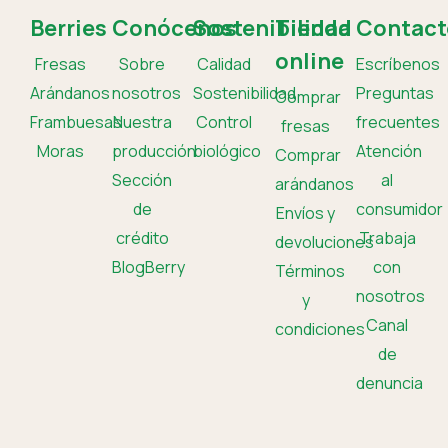
Berries
Conócenos
Sostenibilidad
Tienda
Contact
online
Fresas
Sobre
Calidad
Escríbenos
Arándanos
nosotros
Sostenibilidad
Preguntas
Comprar
Frambuesas
Nuestra
Control
frecuentes
fresas
Moras
producción
biológico
Atención
Comprar
Sección
al
arándanos
de
consumidor
Envíos y
crédito
Trabaja
devoluciones
BlogBerry
con
Términos
nosotros
y
Canal
condiciones
de
denuncia