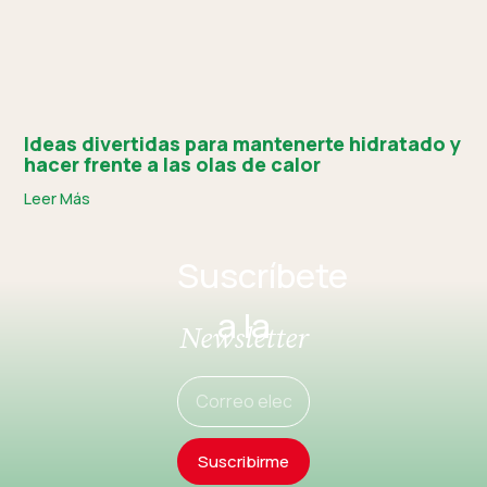
Ideas divertidas para mantenerte hidratado y
hacer frente a las olas de calor
Leer Más
Suscríbete
a la
Newsletter
Suscribirme