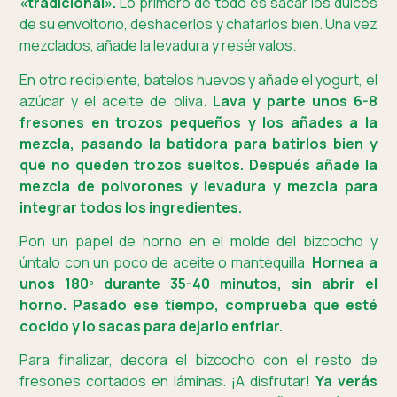
«tradicional».
Lo primero de todo es sacar los dulces
de su envoltorio, deshacerlos y chafarlos bien. Una vez
mezclados, añade la levadura y resérvalos.
En otro recipiente, batelos huevos y añade el yogurt, el
azúcar y el aceite de oliva.
Lava y parte unos 6-8
fresones en trozos pequeños y los añades a la
mezcla, pasando la batidora para batirlos bien y
que no queden trozos sueltos. Después añade la
mezcla de polvorones y levadura y mezcla para
integrar todos los ingredientes.
Pon un papel de horno en el molde del bizcocho y
úntalo con un poco de aceite o mantequilla.
Hornea a
unos 180º durante 35-40 minutos, sin abrir el
horno. Pasado ese tiempo, comprueba que esté
cocido y lo sacas para dejarlo enfriar.
Para finalizar, decora el bizcocho con el resto de
fresones cortados en láminas. ¡A disfrutar!
Ya verás