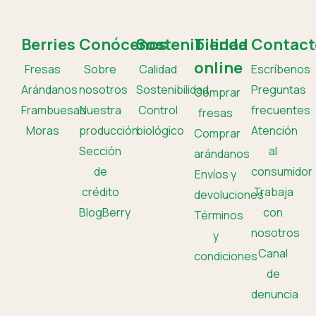
Berries
Conócenos
Sostenibilidad
Tienda
Contact
online
Fresas
Sobre
Calidad
Escríbenos
Arándanos
nosotros
Sostenibilidad
Preguntas
Comprar
Frambuesas
Nuestra
Control
frecuentes
fresas
Moras
producción
biológico
Atención
Comprar
Sección
al
arándanos
de
consumidor
Envíos y
crédito
Trabaja
devoluciones
BlogBerry
con
Términos
nosotros
y
Canal
condiciones
de
denuncia