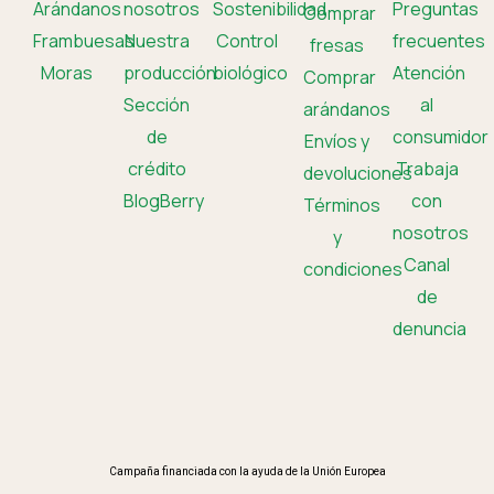
Arándanos
nosotros
Sostenibilidad
Preguntas
Comprar
Frambuesas
Nuestra
Control
frecuentes
fresas
Moras
producción
biológico
Atención
Comprar
Sección
al
arándanos
de
consumidor
Envíos y
crédito
Trabaja
devoluciones
BlogBerry
con
Términos
nosotros
y
Canal
condiciones
de
denuncia
Campaña financiada con la ayuda de la Unión Europea