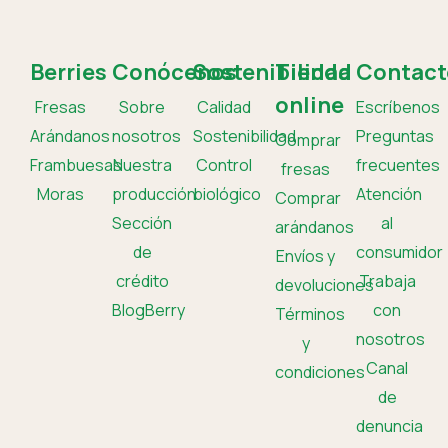
Berries
Conócenos
Sostenibilidad
Tienda
Contact
online
Fresas
Sobre
Calidad
Escríbenos
Arándanos
nosotros
Sostenibilidad
Preguntas
Comprar
Frambuesas
Nuestra
Control
frecuentes
fresas
Moras
producción
biológico
Atención
Comprar
Sección
al
arándanos
de
consumidor
Envíos y
crédito
Trabaja
devoluciones
BlogBerry
con
Términos
nosotros
y
Canal
condiciones
de
denuncia