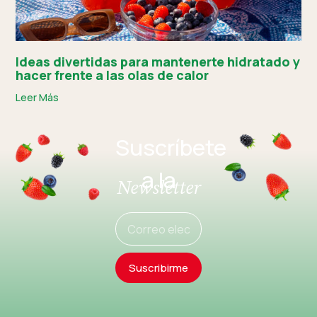
Ideas divertidas para mantenerte hidratado y
hacer frente a las olas de calor
Leer Más
Suscríbete
a la
Newsletter
Suscribirme