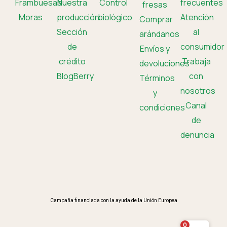
Frambuesas
Nuestra
Control
frecuentes
fresas
Moras
producción
biológico
Atención
Comprar
Sección
al
arándanos
de
consumidor
Envíos y
crédito
Trabaja
devoluciones
BlogBerry
con
Términos
nosotros
y
Canal
condiciones
de
denuncia
Campaña financiada con la ayuda de la Unión Europea
0