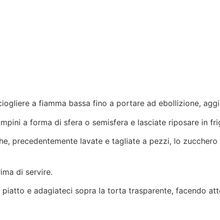
 sciogliere a fiamma bassa fino a portare ad ebollizione, agg
ampini a forma di sfera o semisfera e lasciate riposare in fri
 precedentemente lavate e tagliate a pezzi, lo zucchero a ve
rima di servire.
l piatto e adagiateci sopra la torta trasparente, facendo at