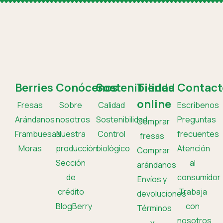
Berries
Conócenos
Sostenibilidad
Tienda
Contact
online
Fresas
Sobre
Calidad
Escríbenos
Arándanos
nosotros
Sostenibilidad
Preguntas
Comprar
Frambuesas
Nuestra
Control
frecuentes
fresas
Moras
producción
biológico
Atención
Comprar
Sección
al
arándanos
de
consumidor
Envíos y
crédito
Trabaja
devoluciones
BlogBerry
con
Términos
nosotros
y