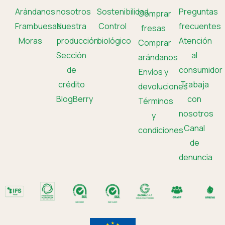
Arándanos
nosotros
Sostenibilidad
Preguntas
Comprar
Frambuesas
Nuestra
Control
frecuentes
fresas
Moras
producción
biológico
Atención
Comprar
Sección
al
arándanos
de
consumidor
Envíos y
crédito
Trabaja
devoluciones
BlogBerry
con
Términos
nosotros
y
Canal
condiciones
de
denuncia