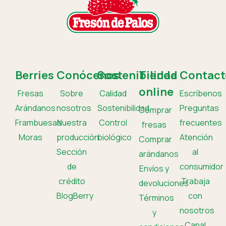
Berries
Conócenos
Sostenibilidad
Tienda
Contact
online
Fresas
Sobre
Calidad
Escríbenos
Arándanos
nosotros
Sostenibilidad
Preguntas
Comprar
Frambuesas
Nuestra
Control
frecuentes
fresas
Moras
producción
biológico
Atención
Comprar
Sección
al
arándanos
de
consumidor
Envíos y
crédito
Trabaja
devoluciones
BlogBerry
con
Términos
nosotros
y
Canal