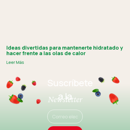
Ideas divertidas para mantenerte hidratado y
hacer frente a las olas de calor
Leer Más
Suscríbete
a la
Newsletter