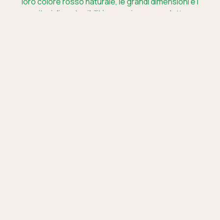
loro colore rosso naturale, le grandi dimensioni e i
criteri di sostenibilità con cui sono prodotte.
Il frutto selvatico
con più antiossidanti.
Clicca qui per i valori nutrizionali