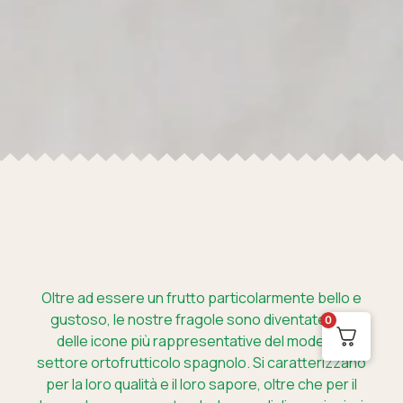
Oltre ad essere un frutto particolarmente bello e
gustoso, le nostre fragole sono diventate una
0
delle icone più rappresentative del moderno
settore ortofrutticolo spagnolo. Si caratterizzano
per la loro qualità e il loro sapore, oltre che per il