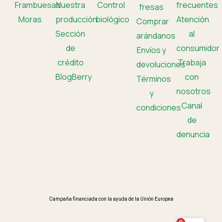
Frambuesas
Nuestra
Control
frecuentes
fresas
Moras
producción
biológico
Atención
Comprar
Sección
al
arándanos
de
consumidor
Envíos y
crédito
Trabaja
devoluciones
BlogBerry
con
Términos
nosotros
y
Canal
condiciones
de
denuncia
Campaña financiada con la ayuda de la Unión Europea