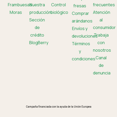
Frambuesas
Nuestra
Control
frecuentes
fresas
Moras
producción
biológico
Atención
Comprar
Sección
al
arándanos
de
consumidor
Envíos y
crédito
Trabaja
devoluciones
BlogBerry
con
Términos
nosotros
y
Canal
condiciones
de
denuncia
Campaña financiada con la ayuda de la Unión Europea