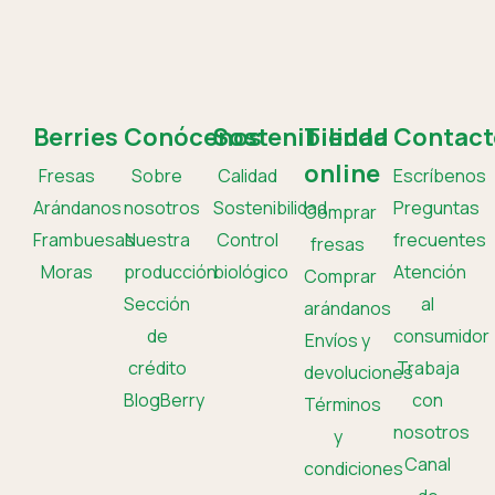
Berries
Conócenos
Sostenibilidad
Tienda
Contact
online
Fresas
Sobre
Calidad
Escríbenos
Arándanos
nosotros
Sostenibilidad
Preguntas
Comprar
Frambuesas
Nuestra
Control
frecuentes
fresas
Moras
producción
biológico
Atención
Comprar
Sección
al
arándanos
de
consumidor
Envíos y
crédito
Trabaja
devoluciones
BlogBerry
con
Términos
nosotros
y
Canal
condiciones