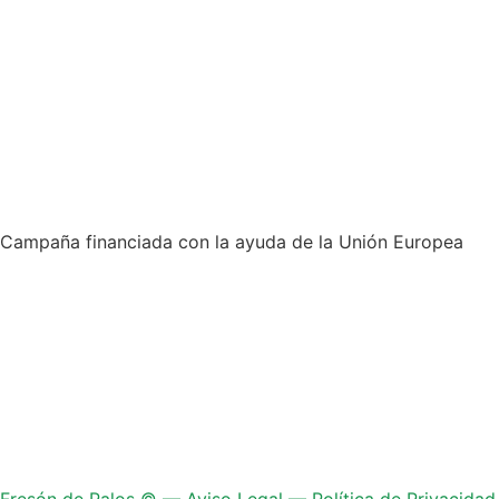
Campaña financiada con la ayuda de la Unión Europea
Fresón de Palos © —
Aviso Legal
—
Política de Privacidad