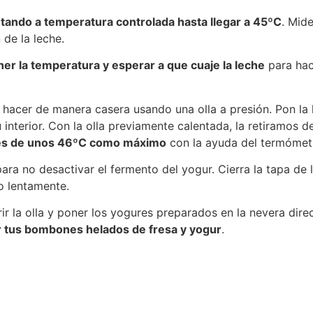
tando a temperatura controlada hasta llegar a 45ºC
. Mid
de la leche.
er la temperatura y esperar a que cuaje la leche
para hace
hacer de manera casera usando una olla a presión. Pon la le
nterior. Con la olla previamente calentada, la retiramos de
a es de unos 46ºC como máximo
con la ayuda del termómet
ra no desactivar el fermento del yogur. Cierra la tapa de l
o lentamente.
 la olla y poner los yogures preparados en la nevera direc
r tus bombones helados de fresa y yogur
.