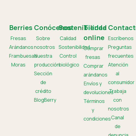
Berries
Conócenos
Sostenibilidad
Tienda
Contact
online
Fresas
Sobre
Calidad
Escríbenos
Arándanos
nosotros
Sostenibilidad
Preguntas
Comprar
Frambuesas
Nuestra
Control
frecuentes
fresas
Moras
producción
biológico
Atención
Comprar
Sección
al
arándanos
de
consumidor
Envíos y
crédito
Trabaja
devoluciones
BlogBerry
con
Términos
nosotros
y
Canal
condiciones
de
denuncia