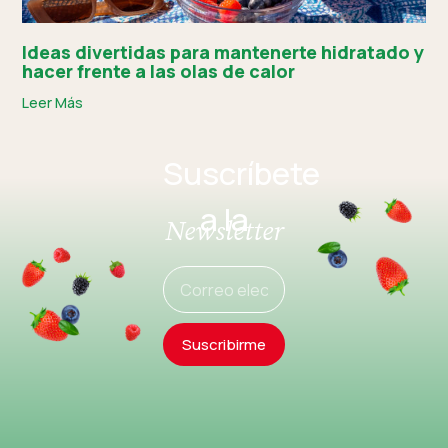
Ideas divertidas para mantenerte hidratado y
hacer frente a las olas de calor
Leer Más
Suscríbete
a la
Newsletter
Suscribirme