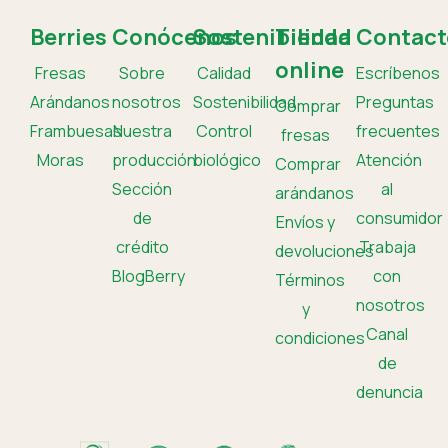
Berries
Conócenos
Sostenibilidad
Tienda
Contact
online
Fresas
Sobre
Calidad
Escríbenos
Arándanos
nosotros
Sostenibilidad
Preguntas
Comprar
Frambuesas
Nuestra
Control
frecuentes
fresas
Moras
producción
biológico
Atención
Comprar
Sección
al
arándanos
de
consumidor
Envíos y
crédito
Trabaja
devoluciones
BlogBerry
con
Términos
nosotros
y
Canal
condiciones
de
denuncia