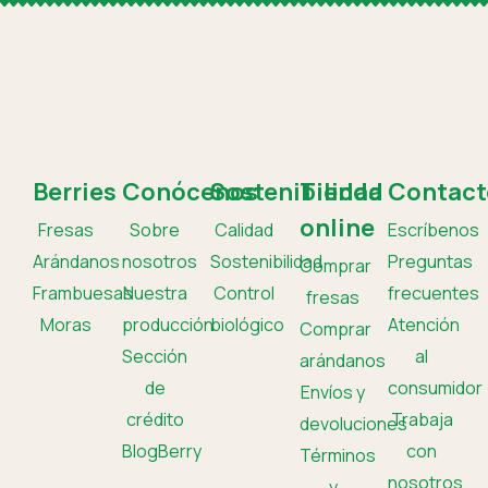
Berries
Conócenos
Sostenibilidad
Tienda
Contact
online
Fresas
Sobre
Calidad
Escríbenos
Arándanos
nosotros
Sostenibilidad
Preguntas
Comprar
Frambuesas
Nuestra
Control
frecuentes
fresas
Moras
producción
biológico
Atención
Comprar
Sección
al
arándanos
de
consumidor
Envíos y
crédito
Trabaja
devoluciones
BlogBerry
con
Términos
nosotros
y