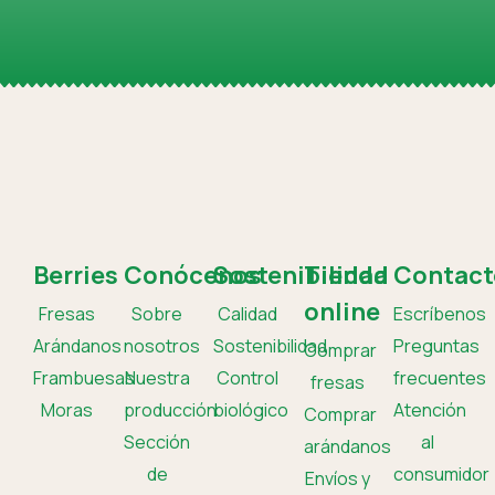
Berries
Conócenos
Sostenibilidad
Tienda
Contact
online
Fresas
Sobre
Calidad
Escríbenos
Arándanos
nosotros
Sostenibilidad
Preguntas
Comprar
Frambuesas
Nuestra
Control
frecuentes
fresas
Moras
producción
biológico
Atención
Comprar
Sección
al
arándanos
de
consumidor
Envíos y