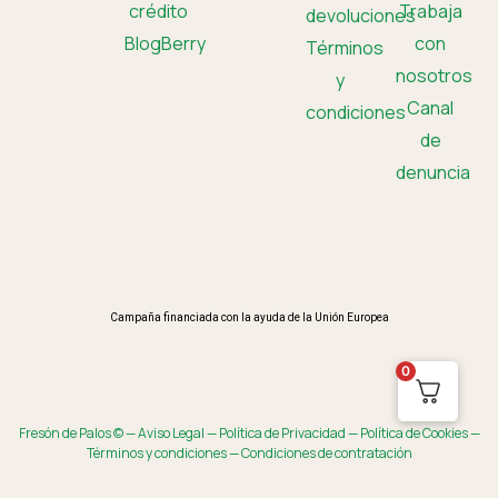
crédito
Trabaja
devoluciones
BlogBerry
con
Términos
nosotros
y
Canal
condiciones
de
denuncia
Campaña financiada con la ayuda de la Unión Europea
0
Fresón de Palos © —
Aviso Legal
—
Política de Privacidad
—
Política de Cookies
—
Términos y condiciones
—
Condiciones de contratación