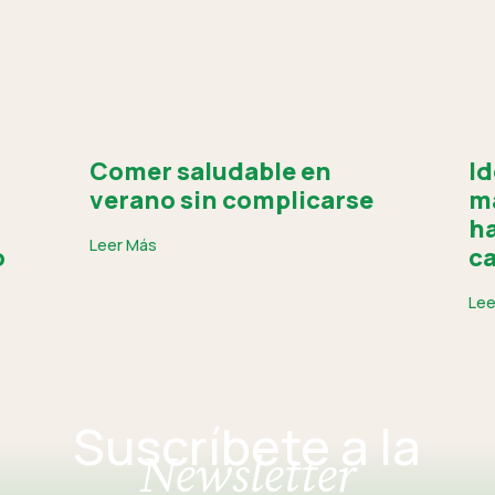
Comer saludable en
Id
verano sin complicarse
ma
ha
Leer Más
o
ca
Lee
Suscríbete a la
Newsletter