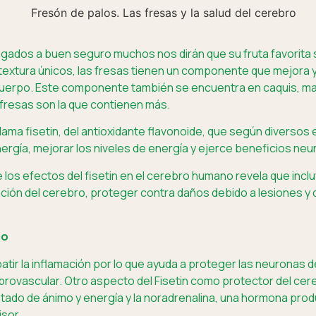
gados a buen seguro muchos nos dirán que su fruta favorita 
y textura únicos, las fresas tienen un componente que mejora
uerpo. Este componente también se encuentra en caquis, ma
 fresas son la que contienen más.
ama fisetin, del antioxidante flavonoide, que según diversos e
energía, mejorar los niveles de energía y ejerce beneficios 
los efectos del fisetin en el cerebro humano revela que inclu
ción del cerebro, proteger contra daños debido a lesiones y
mo
batir la inflamación por lo que ayuda a proteger las neuronas de
rovascular. Otro aspecto del Fisetin como protector del cer
stado de ánimo y energía y la noradrenalina, una hormona pro
sor.