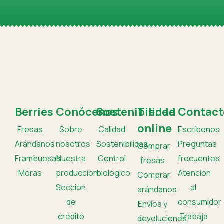
Berries
Conócenos
Sostenibilidad
Tienda
Contact
online
Fresas
Sobre
Calidad
Escríbenos
Arándanos
nosotros
Sostenibilidad
Preguntas
Comprar
Frambuesas
Nuestra
Control
frecuentes
fresas
Moras
producción
biológico
Atención
Comprar
Sección
al
arándanos
de
consumidor
Envíos y
crédito
Trabaja
devoluciones