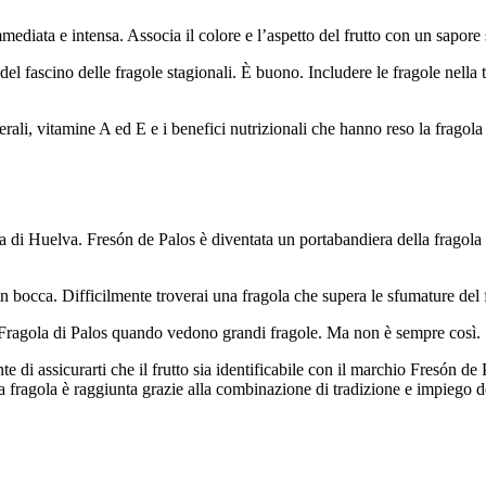
ediata e intensa. Associa il colore e l’aspetto del frutto con un sapore s
el fascino delle fragole stagionali. È buono. Includere le fragole nella t
li, vitamine A ed E e i benefici nutrizionali che hanno reso la fragola u
a di Huelva. Fresón de Palos è diventata un portabandiera della fragola 
in bocca. Difficilmente troverai una fragola che supera le sfumature del
a Fragola di Palos quando vedono grandi fragole. Ma non è sempre così.
 di assicurarti che il frutto sia identificabile con il marchio Fresón de P
la fragola è raggiunta grazie alla combinazione di tradizione e impiego d