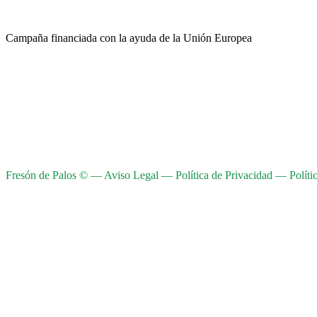
Campaña financiada con la ayuda de la Unión Europea
Fresón de Palos © —
Aviso Legal
—
Política de Privacidad
—
Políti