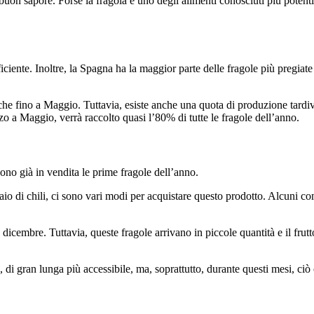
on sapore. Forse la fragola è uno degli alimenti conosciuti più potenti p
ciente. Inoltre, la Spagna ha la maggior parte delle fragole più pregiate
esche fino a Maggio. Tuttavia, esiste anche una quota di produzione tardiv
 a Maggio, verrà raccolto quasi l’80% di tutte le fragole dell’anno.
sono già in vendita le prime fragole dell’anno.
aio di chili, ci sono vari modi per acquistare questo prodotto. Alcuni co
cembre. Tuttavia, queste fragole arrivano in piccole quantità e il frutto
di gran lunga più accessibile, ma, soprattutto, durante questi mesi, ciò c