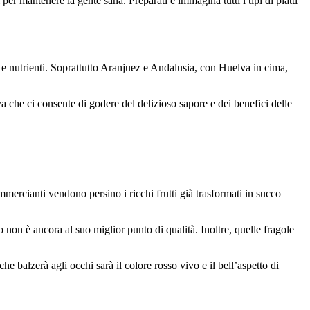
er mantenere la gente sana. Preparati e immagina tutti i tipi di piatti
 e nutrienti. Soprattutto Aranjuez e Andalusia, con Huelva in cima,
a che ci consente di godere del delizioso sapore e dei benefici delle
mmercianti vendono persino i ricchi frutti già trasformati in succo
 non è ancora al suo miglior punto di qualità. Inoltre, quelle fragole
he balzerà agli occhi sarà il colore rosso vivo e il bell’aspetto di