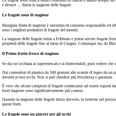
Le fragole sono frutti a basso contenuto di calorie e hanno sempre un bu
e dessert … Inizia la stagione delle fragole.
Le fragole sono di stagione
Mangiare frutta di stagione è sinonimo di consumo responsabile ed effi
sono i migliori produttori di fragole del mondo.
La stagione delle fragole inizia a Febbraio e potrai servire fragole fr
proprietà delle fragole fino al mese di Giugno. Comunque sia, da Marzo
Il Primo frutto fresco di stagione
Se dai un’occhiata ai supermercati e ai fruttivendoli, puoi vedere che 
Dai contenitori di plastica da 500 grammi alle scatole di legno da un p
davanti ai tuoi occhi. Non si può chiedere più freschezza e garanzia.
È vero che alcuni campioni di fragole cominciano ad essere esposti da di
fuori stagione sono significativamente più costose.
Quando la stagione delle fragole inizia davvero, lo noterete nel prezzo, 
questi frutti.
Le fragole sono un piacere per gli occhi