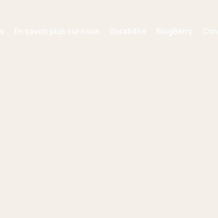
es
En savoir plus sur nous
Durabilité
BlogBerry
Con