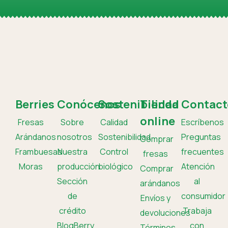
Berries
Conócenos
Sostenibilidad
Tienda
Contact
online
Fresas
Sobre
Calidad
Escríbenos
Arándanos
nosotros
Sostenibilidad
Preguntas
Comprar
Frambuesas
Nuestra
Control
frecuentes
fresas
Moras
producción
biológico
Atención
Comprar
Sección
al
arándanos
de
consumidor
Envíos y
crédito
Trabaja
devoluciones
BlogBerry
con
Términos