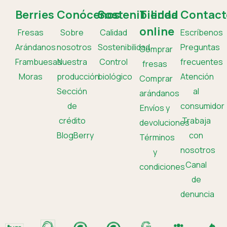
Berries
Conócenos
Sostenibilidad
Tienda
Contact
online
Fresas
Sobre
Calidad
Escríbenos
Arándanos
nosotros
Sostenibilidad
Preguntas
Comprar
Frambuesas
Nuestra
Control
frecuentes
fresas
Moras
producción
biológico
Atención
Comprar
Sección
al
arándanos
de
consumidor
Envíos y
crédito
Trabaja
devoluciones
BlogBerry
con
Términos
nosotros
y
Canal
condiciones
de
denuncia