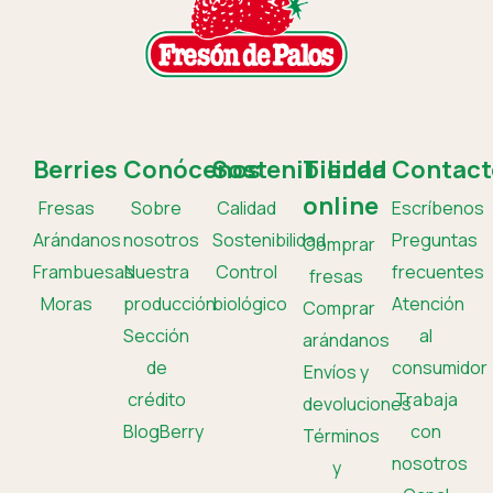
Berries
Conócenos
Sostenibilidad
Tienda
Contact
online
Fresas
Sobre
Calidad
Escríbenos
Arándanos
nosotros
Sostenibilidad
Preguntas
Comprar
Frambuesas
Nuestra
Control
frecuentes
fresas
Moras
producción
biológico
Atención
Comprar
Sección
al
arándanos
de
consumidor
Envíos y
crédito
Trabaja
devoluciones
BlogBerry
con
Términos
nosotros
y