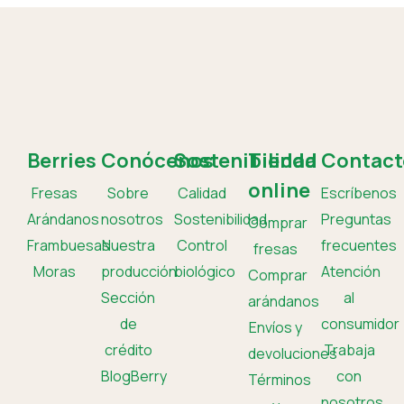
Berries
Conócenos
Sostenibilidad
Tienda
Contact
online
Fresas
Sobre
Calidad
Escríbenos
Arándanos
nosotros
Sostenibilidad
Preguntas
Comprar
Frambuesas
Nuestra
Control
frecuentes
fresas
Moras
producción
biológico
Atención
Comprar
Sección
al
arándanos
de
consumidor
Envíos y
crédito
Trabaja
devoluciones
BlogBerry
con
Términos
nosotros